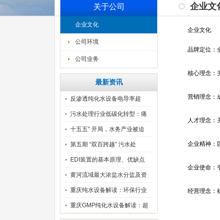
企业文
关于公司
企业文化
企业文化
公司环境
品牌定位：
公司业务
核心理念：
最新资讯
营销理念：
反渗透纯化水设备电导率超
标：
污水处理行业低碳化转型：痛
人才理念：
点
十五五” 开局，水务产业被迫
企业精神：团
第五期 “双百跨越” 污水处
EDI装置的基本原理、优缺点
企业使命：
黄河流域最大浓盐水分盐及资
源
重庆纯水设备解读：环保行业
经营理念：
面
重庆GMP纯化水设备解读：超